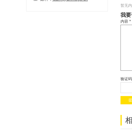
暂无内
我要
内容 *
验证码 