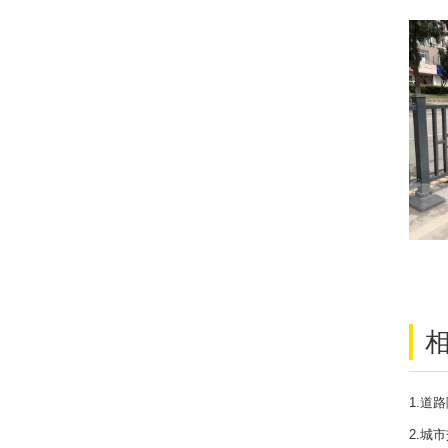
1.道
2.城