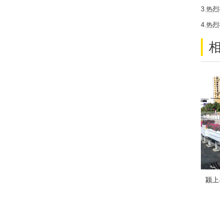
3.热
4.热
颍上